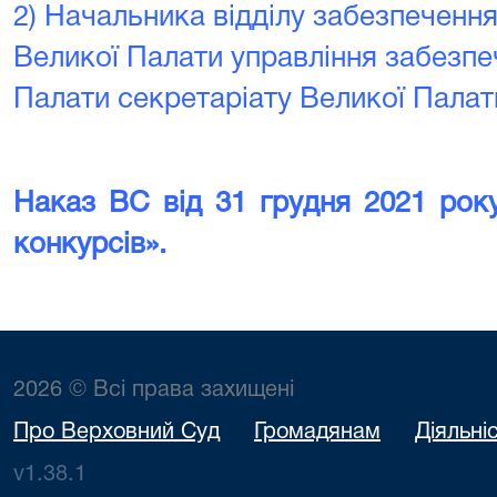
2) Начальника відділу забезпеченн
Великої Палати управління забезпе
Палати секретаріату Великої Палат
Наказ ВС від 31 грудня 2021 ро
конкурсів».
2026 © Всі права захищені
Про Верховний Суд
Громадянам
Діяльні
v1.38.1