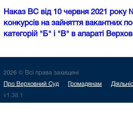
Наказ ВС від 10 червня 2021 року
конкурсів на зайняття вакантних п
категорій "Б" і "В" в апараті Верхо
2026 © Всі права захищені
Про Верховний Суд
Громадянам
Діяльні
v1.38.1