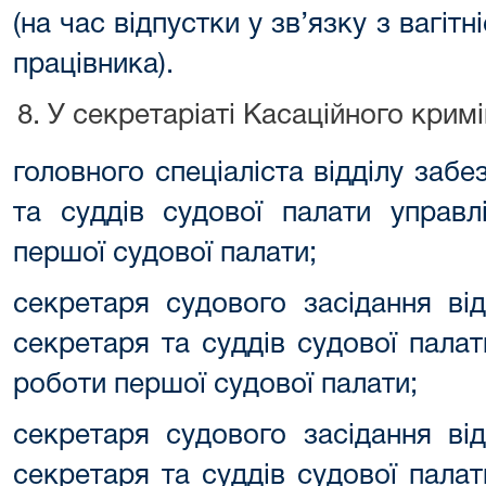
(на час відпустки у зв’язку з вагіт
працівника).
У секретаріаті Касаційного крим
головного спеціаліста відділу заб
та суддів судової палати управл
першої судової палати;
секретаря судового засідання ві
секретаря та суддів судової пала
роботи першої судової палати;
секретаря судового засідання ві
секретаря та суддів судової пала