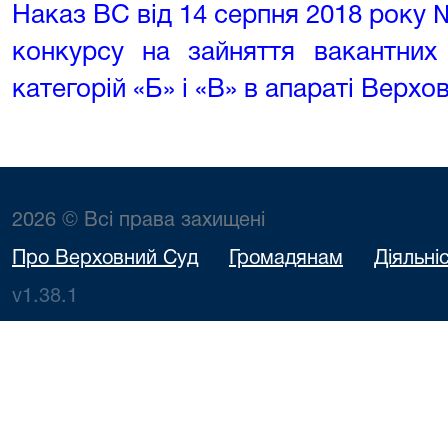
Наказ ВС від 14 серпня 2018 року
конкурсу на зайняття вакантних
категорій «Б» і «В» в апараті Верхо
2026 © Всі права захищені
Про Верховний Суд
Громадянам
Діяльні
v1.38.1