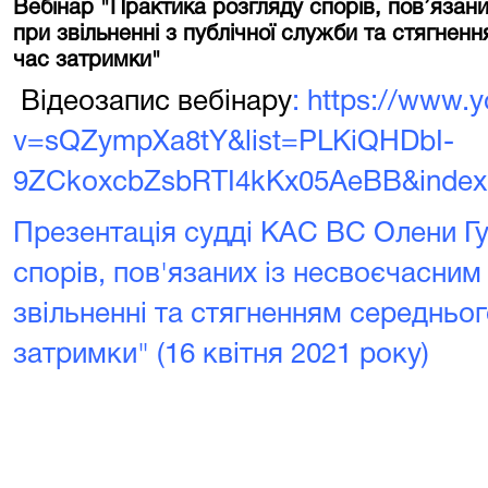
Вебінар "Практика розгляду спорів, пов’язан
при звільненні з публічної служби та стягнен
час затримки"
Відеозапис вебінару
:
https://www.
v=sQZympXa8tY&list=PLKiQHDbI-
9ZCkoxcbZsbRTI4kKx05AeBB&index
Презентація судді КАС ВС Олени Гу
спорів, пов'язаних із несвоєчасни
звільненні та стягненням середньог
затримки" (16 квітня 2021 року)