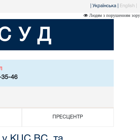
|
Українська
|
English
|
Людям з порушенням зору
СУД
л
-35-46
ПРЕСЦЕНТР
 у КЦС ВС, та