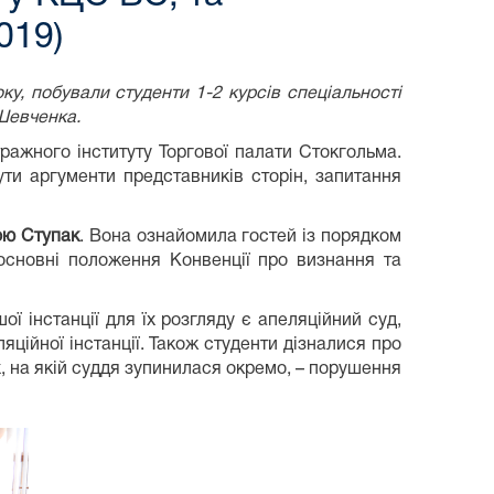
019)
ку, побували студенти 1-2 курсів спеціальності
 Шевченка.
ажного інституту Торгової палати Стокгольма.
ти аргументи представників сторін, запитання
ою Ступак
. Вона ознайомила гостей із порядком
 основні положення Конвенції про визнання та
ї інстанції для їх розгляду є апеляційний суд,
ційної інстанції. Також студенти дізналися про
их, на якій суддя зупинилася окремо, – порушення