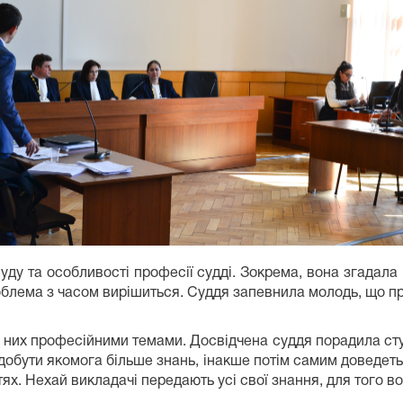
суду та особливості професії судді. Зокрема, вона згадал
роблема з часом вирішиться. Суддя запевнила молодь, що пр
 них професійними темами. Досвідчена суддя порадила студ
 здобути якомога більше знань, інакше потім самим доведеть
х. Нехай викладачі передають усі свої знання, для того вон