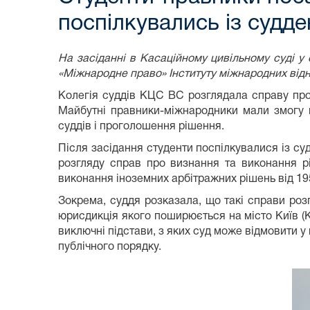
поспілкувались із судде
На засіданні в Касаційному цивільному суді у 
«Міжнародне право» Інституту міжнародних відн
Колегія суддів КЦС ВС розглядала справу про
Майбутні правники-міжнародники мали змогу п
суддів і проголошення рішення.
Після засідання студенти поспілкувалися із с
розгляду справ про визнання та виконання рі
виконання іноземних арбітражних рішень від 19
Зокрема, суддя розказала, що такі справи розг
юрисдикція якого поширюється на місто Київ (К
виключні підстави, з яких суд може відмовити у 
публічного порядку.