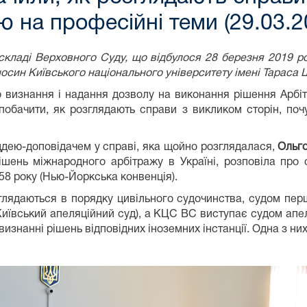
ю на професійні теми (29.03.2
складі Верховного Суду, що відбулося 28 березня 2019 ро
осин Київського національного університету імені Тараса
 визнання і надання дозволу на виконання рішення Арбітр
обачити, як розглядають справи з викликом сторін, почу
уддею-доповідачем у справі, яка щойно розглядалася,
Ольг
шень міжнародного арбітражу в Україні, розповіла про
58 року (Нью-Йоркська конвенція).
лядаються в порядку цивільного судочинства, судом першо
иївський апеляційний суд), а КЦС ВС виступає судом апеля
визнанні рішень відповідних іноземних інстанції. Одна з н