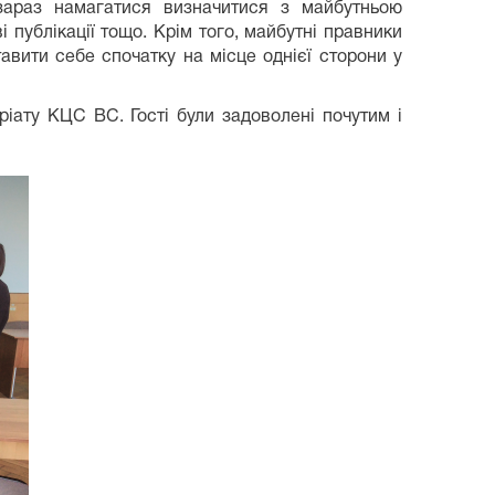
зараз намагатися визначитися з майбутньою
і публікації тощо. Крім того, майбутні правники
авити себе спочатку на місце однієї сторони у
ріату КЦС ВС. Гості були задоволені почутим і