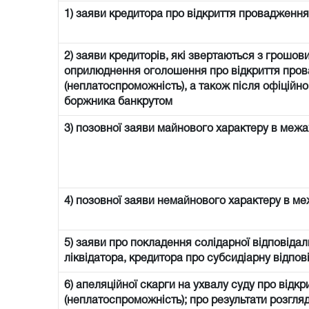
1) заяви кредитора про відкриття провадження
2) заяви кредиторів, які звертаються з грошо
оприлюднення оголошення про відкриття пров
(неплатоспроможність), а також після офіцій
боржника банкрутом
3) позовної заяви майнового характеру в межа
4) позовної заяви немайнового характеру в м
5) заяви про покладення солідарної відповіда
ліквідатора, кредитора про субсидіарну відпов
6) апеляційної скарги на ухвалу суду про відк
(неплатоспроможність); про результати розгля