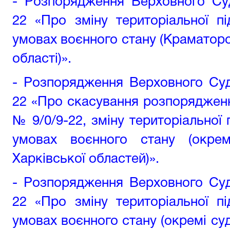
-
Розпорядження Верховного Суд
22
«Про зміну територіальної п
умовах воєнного стану (Краматорс
області)».
-
Розпорядження Верховного Суд
22 «Про скасування розпорядженн
№ 9/0/9-22, зміну територіальної 
умовах воєнного стану (окрем
Харківської областей)»
.
-
Розпорядження Верховного Суд
22 «Про зміну територіальної п
умовах воєнного стану (окремі суд