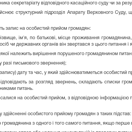
ника секретаріату відповідного касаційного суду чи за ре
йснює структурний підрозділ Апарату Верховного Суду, щ
ть запис на особистий прийом громадян:
ізвище, ім'я, по батькові, місце проживання громадянина,
сіб чи державних органів він звертався з цього питання і 
ї якої належить вирішення порушеного громадянином питан
у разі письмового звернення);
запису) дату та час, у який здійснюватиметься особистий п
відповідають за розгляд звернень, складають списки гро
никами питань.
исалися на особистий прийом, з відповідною інформацією 
 здійсненні особистого прийому громадян з таких підстав:
о громадянина з одного і того самого питання, якщо перше 