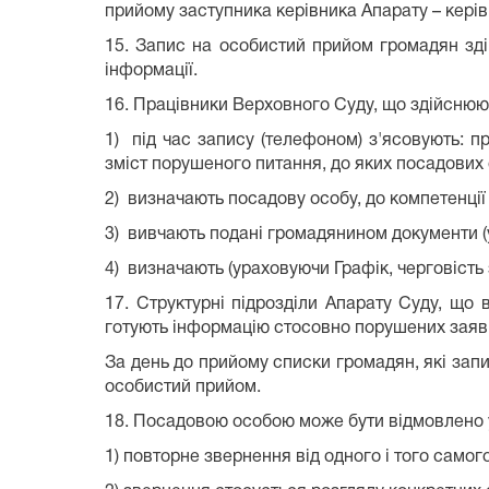
прийому заступника керівника Апарату – керів
15. Запис на особистий прийом громадян зді
інформації.
16. Працівники Верховного Суду, що здійснюю
1) під час запису (телефоном) з'ясовують: пр
зміст порушеного питання, до яких посадових о
2) визначають посадову особу, до компетенці
3) вивчають подані громадянином документи (
4) визначають (ураховуючи Графік, черговість 
17. Структурні підрозділи Апарату Суду, що 
готують інформацію стосовно порушених заяв
За день до прийому списки громадян, які зап
особистий прийом.
18. Посадовою особою може бути відмовлено у
1) повторне звернення від одного і того самог