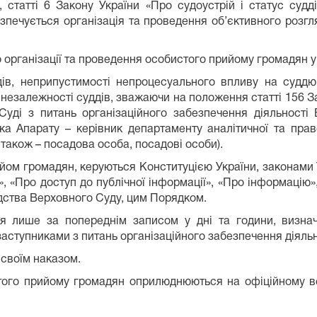
и, статті 6 Закону України «Про судоустрій і статус суд
езпечується організація та проведення об’єктивного розг
 організації та проведення особистого прийому громадян у
дів, неприпустимості непроцесуального впливу на суддю
 незалежності суддів, зважаючи на положення статті 156 Зак
уді з питань організаційного забезпечення діяльності 
а Апарату – керівник департаменту аналітичної та прав
і також – посадова особа, посадові особи).
ом громадян, керуються Конституцією України, законами Ук
 «Про доступ до публічної інформації», «Про інформацію»
одства Верховного Суду, цим Порядком.
я лише за попереднім записом у дні та години, визна
аступниками з питань організаційного забезпечення діяльно
 своїм наказом.
стого прийому громадян оприлюднюються на офіційному в