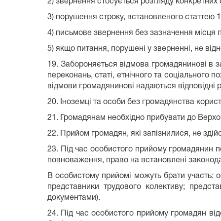
2) звернення стосується розгляду конкретних 
3) порушення строку, встановленого статтею 
4) письмове звернення без зазначення місця п
5) якщо питання, порушені у зверненні, не від
19. Забороняється відмова громадянинові в за
переконань, статі, етнічного та соціального 
відмови громадянинові надаються відповідні 
20. Іноземці та особи без громадянства кори
21. Громадянам необхідно прибувати до Верхо
22. Прийом громадян, які запізнилися, не здій
23. Під час особистого прийому громадянин по
повноваження, право на встановлені законода
В особистому прийомі можуть брати участь: о
представники трудового колективу; предста
документами).
24. Під час особистого прийому громадян в