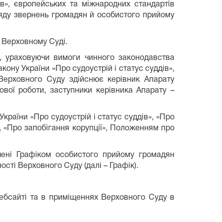
дів», європейських та міжнародних стандартів
ляду звернень громадян й особистого прийому
 Верховному Суді.
, ураховуючи вимоги чинного законодавства
ону України «Про судоустрій і статус суддів»,
Верховного Суду здійснює керівник Апарату
ової роботи, заступники керівника Апарату –
раїни «Про судоустрій і статус суддів», «Про
, «Про запобігання корупції», Положенням про
чені Графіком особистого прийому громадян
сті Верховного Суду (далі – Графік).
ебсайті та в приміщеннях Верховного Суду в