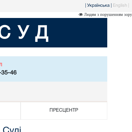
|
Українська
|
English
|
Людям з порушенням зору
СУД
л
-35-46
ПРЕСЦЕНТР
 Суді