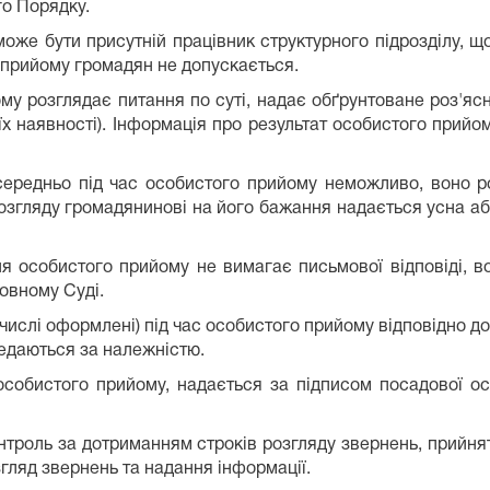
го Порядку.
оже бути присутній працівник структурного підрозділу, що
о прийому громадян не допускається.
му розглядає питання по суті, надає обґрунтоване роз'яс
їх наявності). Інформація про результат особистого прий
ередньо під час особистого прийому неможливо, воно р
озгляду громадянинові на його бажання надається усна аб
я особистого прийому не вимагає письмової відповіді, в
овному Суді.
у числі оформлені) під час особистого прийому відповідно д
едаються за належністю.
особистого прийому, надається за підписом посадової ос
нтроль за дотриманням строків розгляду звернень, прийня
згляд звернень та надання інформації.