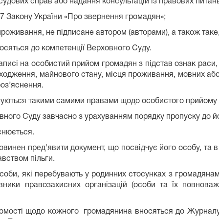
судових справ або надання консультацій із правових питань
17 Закону України «Про звернення громадян»;
роживання, не підписане автором (авторами), а також таке
носяться до компетенції Верховного Суду.
писі на особистий прийом громадян з підстав ознак раси, к
походження, майнового стану, місця проживання, мовних або
роз’яснення.
стуються такими самими правами щодо особистого прийому г
вного Суду завчасно з урахуванням порядку пропуску до й
снюється.
винен пред'явити документ, що посвідчує його особу, та в
вством пільги.
соби, які перебувають у родинних стосунках з громадяна
вники правозахисних організацій (особи та їх повнова
ідомості щодо кожного громадянина вносяться до Журнал