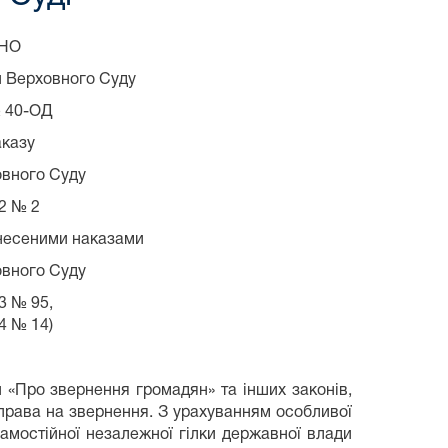
НО
и Верховного Суду
№ 40-ОД
аказу
овного Суду
22 № 2
унесеними наказами
овного Суду
3 № 95,
4 № 14)
и «Про звернення громадян» та інших законів,
о права на звернення. З урахуванням особливої
 самостійної незалежної гілки державної влади