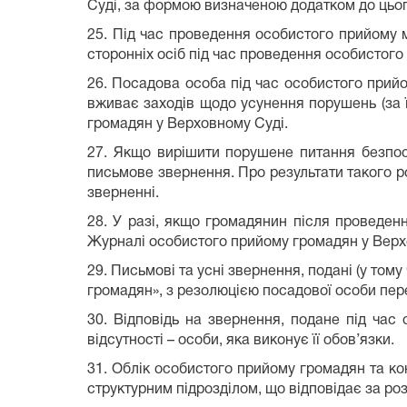
Суді, за формою визначеною додатком до цьо
25. Під час проведення особистого прийому м
сторонніх осіб під час проведення особистог
26. Посадова особа під час особистого прийо
вживає заходів щодо усунення порушень (за 
громадян у Верховному Суді.
27. Якщо вирішити порушене питання безпос
письмове звернення. Про результати такого р
зверненні.
28. У разі, якщо громадянин після проведенн
Журналі особистого прийому громадян у Верх
29. Письмові та усні звернення, подані (у том
громадян», з резолюцією посадової особи пер
30. Відповідь на звернення, подане під час 
відсутності – особи, яка виконує її обов’язки.
31. Облік особистого прийому громадян та ко
структурним підрозділом, що відповідає за ро