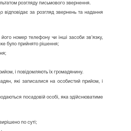
зультатом розгляду письмового звернення.
о відповідає за розгляд звернень та надання
 його номер телефону чи інші засоби зв’язку,
яке було прийнято рішення;
ня;
рийом, і повідомляють їх громадянину.
мадян, які записалися на особистий прийом, і
подаються посадовій особі, яка здійснюватиме
вирішено по суті;