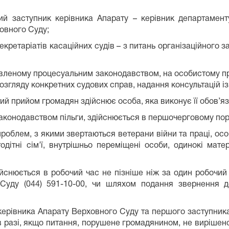
ий заступник керівника Апарату – керівник департаменту
овного Суду;
екретаріатів касаційних судів – з питань організаційного 
новленому процесуальним законодавством, на особистому 
згляду конкретних судових справ, надання консультацій із
стий прийом громадян здійснює особа, яка виконує її обов’
законодавством пільги, здійснюється в першочерговому пор
облем, з якими звертаються ветерани війни та праці, особ
дітні сім'ї, внутрішньо переміщені особи, одинокі матер
йснюється в робочий час не пізніше ніж за один робочи
уду (044) 591-10-00, чи шляхом подання звернення д
керівника Апарату Верховного Суду та першого заступника
 в разі, якщо питання, порушене громадянином, не вирішен