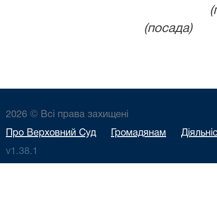
(під
(посада) (ініці
2026 © Всі права захищені
Про Верховний Суд
Громадянам
Діяльні
v1.38.1