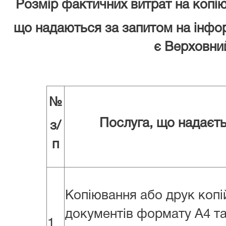
Розмір фактичних витрат на копію
що надаються за запитом на інфо
є Верховни
№
Послуга, що надаєт
з/
п
Копіювання або друк копі
документів формату А4 т
1