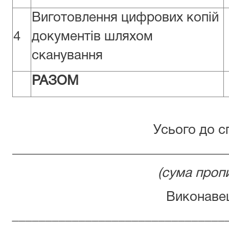
Виготовлення цифрових копій
4
документів шляхом
сканування
РАЗОМ
Усього до с
________________________________
(сума проп
Виконав
________________________________