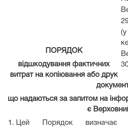
В
2
(у
к
ПОРЯДОК
В
відшкодування фактичних
3
витрат на копіювання або друк
документ
що надаються за запитом на інфо
є Верховни
Цей Порядок визначає м