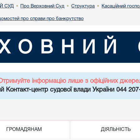
Й СУД
Про Верховний Суд
Структура
Касаційний госп
•
•
•
домостей про справи про банкрутство
ХОВНИЙ 
Отримуйте інформацію лише з офіційних джере
й Контакт-центр судової влади України 044 207
ГРОМАДЯНАМ
ДІЯЛЬНІСТЬ