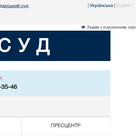
|
Українська
|
English
|
одарський суд
Людям з порушенням зору
СУД
л
-35-46
ПРЕСЦЕНТР