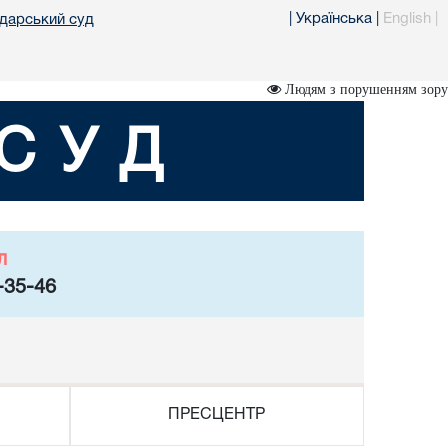
|
Українська
|
English
|
одарський суд
Людям з порушенням зору
СУД
л
-35-46
ПРЕСЦЕНТР