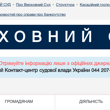
Й СУД
Про Верховний Суд
Структура
Касаційний госп
•
•
•
домостей про справи про банкрутство
ХОВНИЙ 
Отримуйте інформацію лише з офіційних джере
й Контакт-центр судової влади України 044 207
ГРОМАДЯНАМ
ДІЯЛЬНІСТЬ