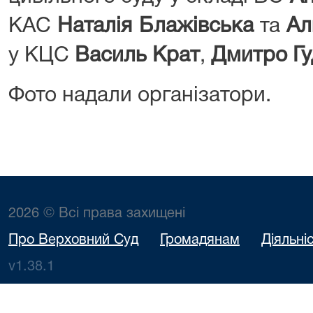
КАС
Наталія Блажівська
та
Ал
у КЦС
Василь Крат
,
Дмитро Г
Фото надали організатори.
2026 © Всі права захищені
Про Верховний Суд
Громадянам
Діяльні
v1.38.1