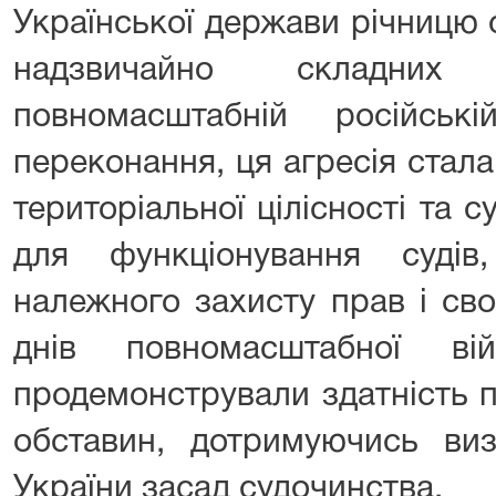
Української держави річницю 
надзвичайно складних
повномасштабній російськ
переконання, ця агресія стал
територіальної цілісності та с
для функціонування судів
належного захисту прав і св
днів повномасштабної ві
продемонстрували здатність 
обставин, дотримуючись виз
України засад судочинства.