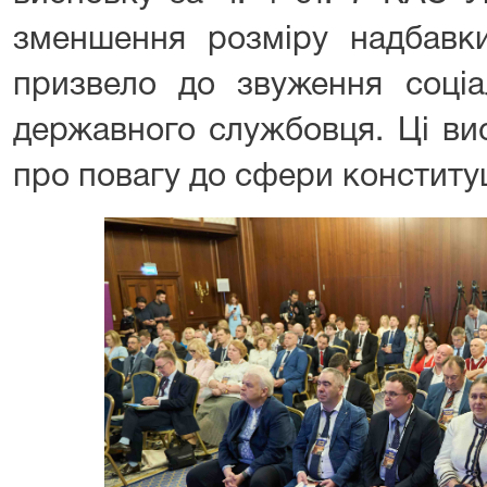
зменшення розміру надбавки
призвело до звуження соціа
державного службовця. Ці ви
про повагу до сфери конституц