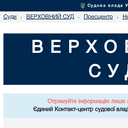
Судова влада 
Суди
ВЕРХОВНИЙ СУД
Пресцентр
Но
•
•
•
ВЕРХО
СУ
Отримуйте інформацію лише 
Єдиний Контакт-центр судової влад