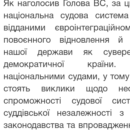
Як наголосив Голова ВС, за ц
національна судова систем
відданими євроінтеграційн
повоєнного відновлення й
нашої держави як сувере
демократичної країни
національними судами, у тому
стоять виклики щодо необ
спроможності судової сис
суддівської незалежності з
законодавства та впровадженн