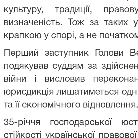
культуру, традиції, правов
визначеність. Тож за таких 
крапкою у спорі, а не початко
Перший заступник Голови Ве
подякував суддям за здійсне
війни і висловив перекона
юрисдикція лишатиметься одні
та її економічного відновлення
35-річчя господарської юст
стійкості української правової