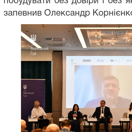
побудувати без довіри і без я
запевнив Олександр Корнієнк