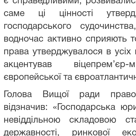
є справедливими, розвивалис
саме ці цінності утвер
господарського судочинства
водночас активно сприяють т
права утверджувалося в усіх 
акцентував віцепрем’єр
європейської та євроатлантично
Голова Вищої ради право
відзначив: «Господарська юр
невіддільною складовою ста
державності, ринкової ек