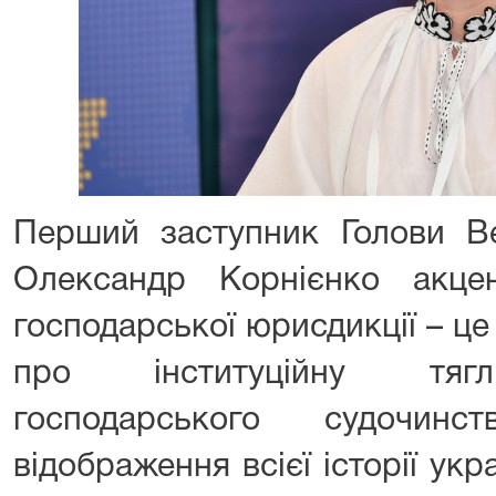
Перший заступник Голови Ве
Олександр Корнієнко акце
господарської юрисдикції – це
про інституційну тяглі
господарського судочи
відображення всієї історії укр