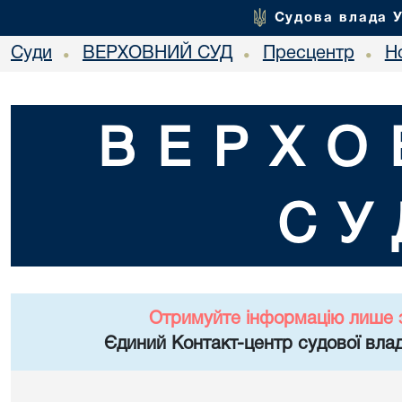
Судова влада 
Суди
ВЕРХОВНИЙ СУД
Пресцентр
Но
•
•
•
ВЕРХО
СУ
Отримуйте інформацію лише 
Єдиний Контакт-центр судової влад