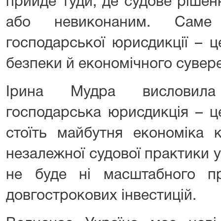
прийде туди, де судове ріше
або невиконаним. Саме 
господарської юрисдикції – ц
безпеки й економічного сувере
Ірина Мудра висловила
господарська юрисдикція – ц
стоїть майбутня економіка к
незалежної судової практики 
не буде ні масштабного при
довгострокових інвестицій.