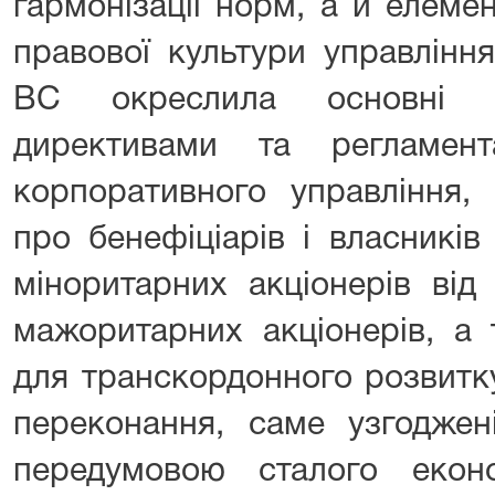
гармонізації норм, а й елем
правової культури управлінн
ВС окреслила основні ор
директивами та регламен
корпоративного управління, 
про бенефіціарів і власників
міноритарних акціонерів ві
мажоритарних акціонерів, а
для транскордонного розвитку
переконання, саме узгоджен
передумовою сталого екон