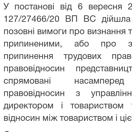
У постанові від 6 вересня 
127/27466/20 ВП ВС дійшла
позовні вимоги про визнання 
припиненими, або про з
припинення трудових пра
правовідносин представни
спрямовані насампер
правовідносин з управлін
директором і товариством 
відносин між товариством і ці