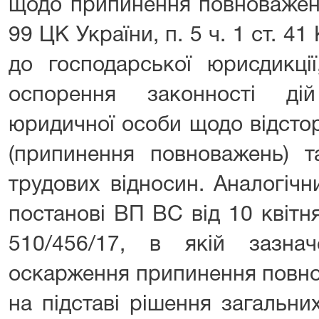
щодо припинення повноважень
99 ЦК України, п. 5 ч. 1 ст. 4
до господарської юрисдикції
оспорення законності ді
юридичної особи щодо відсто
(припинення повноважень) т
трудових відносин. Аналогічн
постанові ВП ВС від 10 квітн
510/456/17, в якій зазн
оскарження припинення повн
на підставі рішення загальни