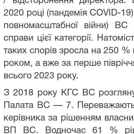
/ відсторонення директора.
2020 році (пандемія COVID-19) 
повномасштабної війни) ВС 
справи цієї категорії. Натоміс
таких спорів зросла на 250 %
роком, а вже за перше піврічч
всього 2023 року.
З 2018 року КГС ВС розгляну
Палата ВС — 7. Переважають
керівника за рішенням власни
ВП ВС. Водночас 61 % ріш