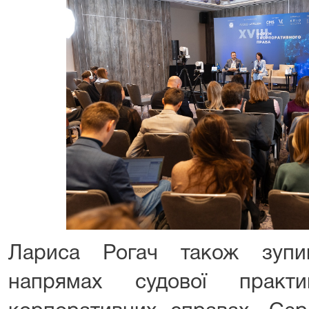
Лариса Рогач також зупи
напрямах судової практ