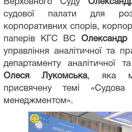
Верховного Суду
Олександ
судової палати для ро
корпоративних спорів, корпор
паперів КГС ВС
Олександр
управління аналітичної та п
департаменту аналітичної т
Олеся Лукомська
, яка мо
присвячену темі «Судова
менеджментом».