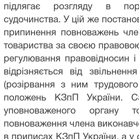
підлягає розгляду в пор
судочинства. У цій же постан
припинення повноважень чле
товариства за своєю правово
регулювання правовідносин і
відрізняється від звільненн
(розірвання з ним трудового
положень КЗпП України. С
уповноваженого органу т
повноваження члена виконавчо
в приписах КЗпП України, а у с