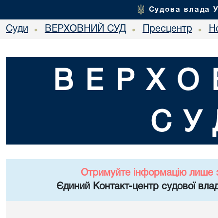
Судова влада 
Суди
ВЕРХОВНИЙ СУД
Пресцентр
Но
•
•
•
ВЕРХО
СУ
Отримуйте інформацію лише 
Єдиний Контакт-центр судової влад