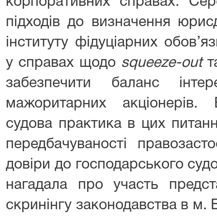
корпоративних справах. Сер
підходів до визначення юрисд
інституту фідуціарних обов’я
у справах щодо
squeeze-out
т
забезпечити баланс інтер
мажоритарних акціонерів.
судова практика в цих питан
передбачуваності правозаст
довіри до господарського суд
нагадала про участь предст
скринінгу законодавства в м. Б