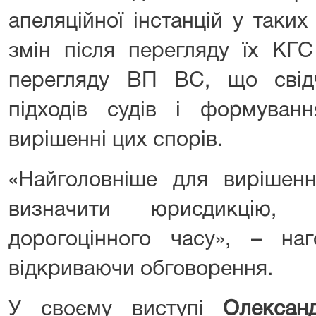
апеляційної інстанцій у таки
змін після перегляду їх КГ
перегляду ВП ВС, що свідч
підходів судів і формуван
вирішенні цих спорів.
«Найголовніше для вирішен
визначити юрисдикцію,
дорогоцінного часу», – наг
відкриваючи обговорення.
У своєму виступі
Олексан