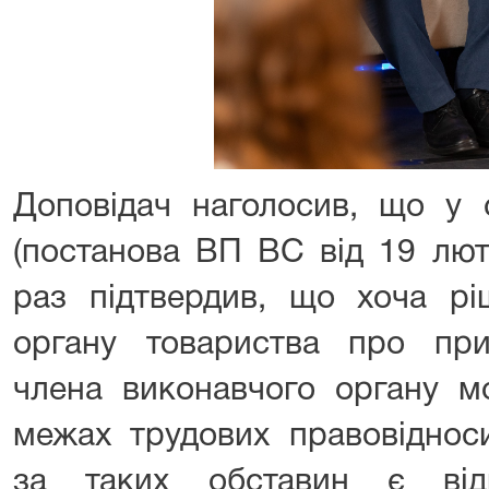
Доповідач наголосив, що у 
(постанова ВП ВС від 19 лют
раз підтвердив, що хоча рі
органу товариства про пр
члена виконавчого органу м
межах трудових правовіднос
за таких обставин є відн