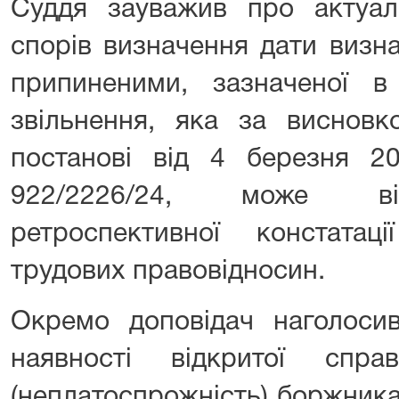
Суддя зауважив про актуаль
спорів визначення дати визн
припиненими, зазначеної в
звільнення, яка за виснов
постанові від 4 березня 
922/2226/24, може ві
ретроспективної констата
трудових правовідносин.
Окремо доповідач наголоси
наявності відкритої спр
(неплатоспрожність) боржника 