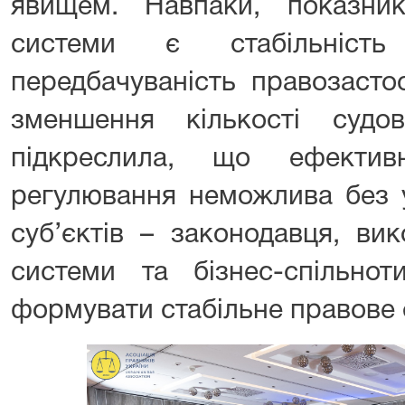
явищем. Навпаки, показник
системи є стабільність
передбачуваність правозастос
зменшення кількості судо
підкреслила, що ефективн
регулювання неможлива без у
суб’єктів – законодавця, вик
системи та бізнес-спільнот
формувати стабільне правове